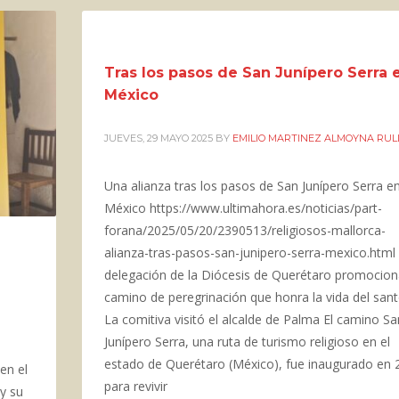
Tras los pasos de San Junípero Serra 
México
JUEVES, 29 MAYO 2025
BY
EMILIO MARTINEZ ALMOYNA RU
Una alianza tras los pasos de San Junípero Serra e
México https://www.ultimahora.es/noticias/part-
forana/2025/05/20/2390513/religiosos-mallorca-
alianza-tras-pasos-san-junipero-serra-mexico.html
delegación de la Diócesis de Querétaro promocion
camino de peregrinación que honra la vida del san
La comitiva visitó el alcalde de Palma El camino Sa
Junípero Serra, una ruta de turismo religioso en el
estado de Querétaro (México), fue inaugurado en 
en el
para revivir
y su