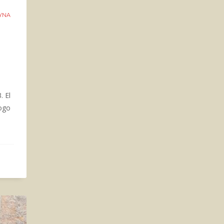
OYNA
. El
logo