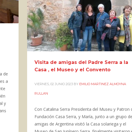
Visita de amigas del Padre Serra a la
Casa , el Museo y el Convento
ia de
tes a
VIERNES, 02 JUNIO 2023
BY
EMILIO MARTINEZ ALMOYNA
nte
RULLAN
ién
al y
Con Catalina Serra Presidenta del Museu y Patron 
Hans
Fundación Casa Serra, y María, junto a un grupo d
amigas de Argentina visitó la Casa solariega y el
Museo de San Junípero Serra, finalmente visitaron 