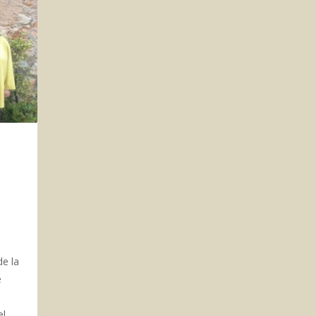
de la
e
el