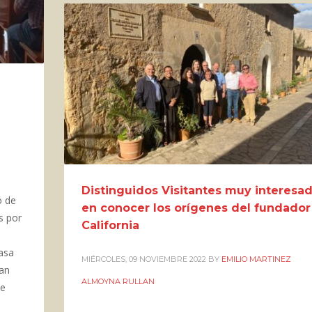
Distinguidos Visitantes muy interesa
ó de
en conocer los orígenes del fundador
s por
California
asa
MIÉRCOLES, 09 NOVIEMBRE 2022
BY
EMILIO MARTINEZ
San
ALMOYNA RULLAN
de