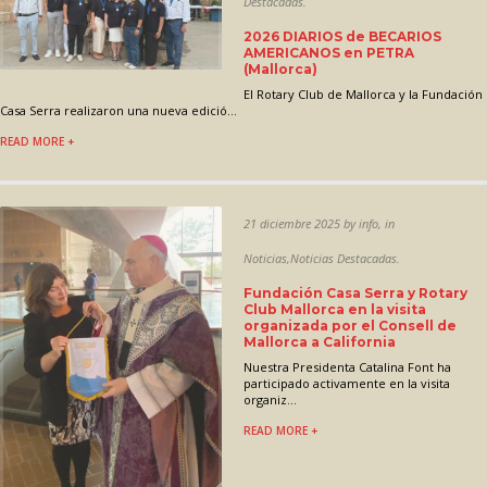
Destacadas.
2026 DIARIOS de BECARIOS
AMERICANOS en PETRA
(Mallorca)
El Rotary Club de Mallorca y la Fundación
Casa Serra realizaron una nueva edició...
READ MORE +
21 diciembre 2025 by info, in
Noticias,Noticias Destacadas.
Fundación Casa Serra y Rotary
Club Mallorca en la visita
organizada por el Consell de
Mallorca a California
Nuestra Presidenta Catalina Font ha
participado activamente en la visita
organiz...
READ MORE +