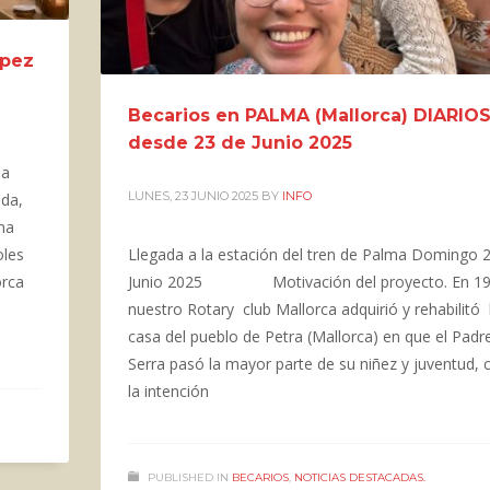
ópez
Becarios en PALMA (Mallorca) DIARIO
desde 23 de Junio 2025
na
LUNES, 23 JUNIO 2025
BY
INFO
eda,
yna
les
Llegada a la estación del tren de Palma Domingo 
orca
Junio 2025 Motivación del proyecto. En 1
nuestro Rotary club Mallorca adquirió y rehabilitó 
casa del pueblo de Petra (Mallorca) en que el Padr
Serra pasó la mayor parte de su niñez y juventud, 
la intención
PUBLISHED IN
BECARIOS
,
NOTICIAS DESTACADAS.