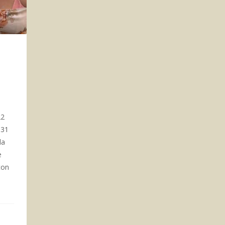
S
22
931
la
e
con