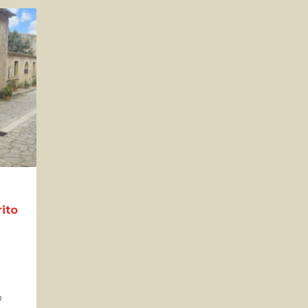
ito
o