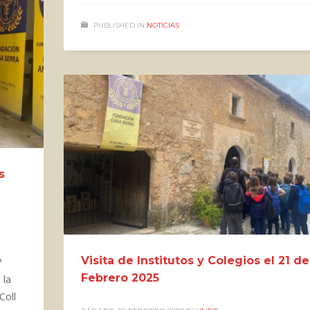
PUBLISHED IN
NOTICIAS
s
Visita de Institutos y Colegios el 21 de
ª
Febrero 2025
 la
Coll