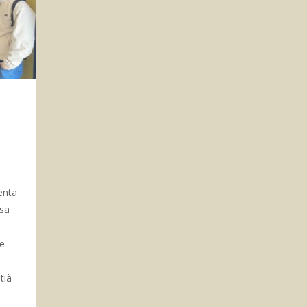
enta
asa
de
tià