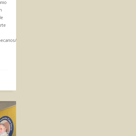
unio
n
de
Arte
ecarios/