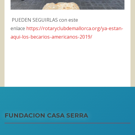
PUEDEN SEGUIRLAS con este
enlace
https://rotaryclubdemallorca.org/ya-estan-
aqui-los-becarios-americanos-2019/
FUNDACION CASA SERRA